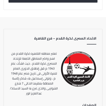
5 مجموعات
وشهدت القرعة، التي إقيمت اليوم، تقسيم فرق القاهرة في
دوري القسم الرابع، وعددهم 50 فرق علي 5 مجموعات حسب
التوزيع الجغرافي ووفقا لخطاب اتحاد الكرة.
الاتحاد المصرى لكرة القدم – فرع القاهرة
المجموعة الأولي
ويلتقي في الاسبوع الاول، كفر العلو مع شرق حلوان، والطائرات
مع عرب غنيم، وحلوان القبلية مع حلوان البلد ، ومنشية حلوان
تعتبر منطقه القاهره لكرة القدم من
مع نشء العمال، والمجموعات العلمية مع حدائق حلوان.
اهم واكبر المناطق التابعة للإتحاد
المصرى لكرة القدم ، حيث انشأت عام
1943 م قبل إنطلاق الدورى العام
المجموعة الثانية
للمرة الأولى فى تاريخ مصر عام 1948
ويتقابل في الجولة الاولي للمجموعة، منشية ناصر مع عين
م ، وتولى إسماعيل بك شاكر رئاسة
الصيرة، وشباب المعصرة مع النوبي، وشباب المعادي مع
المنطقة بمقرها الحالى 7 شارع
الشواربى والذى تبرع به السيد الاستاذ/
اسمنت حلوان، والخالدين مع شباب حلوان الجديدة، وزهراء حلوان
عبدالعزيز انور
مع عرب راشد.
المجموعة الثالثة
الصفحات