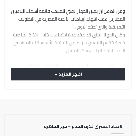
ومن المقرر ان يعلن الجهاز الفني للمنتخب قائمة أسماء اللاعبين
المختارين عقب انتهاء ارتباطات الأندية المصريه في البطولات
الأفريقية والتي تختتم اليوم .
وكان الجهاز الفني قد عقد عدة اجتماعات خلال الفترة الماضية
خاصة بتقييم اللاعبين سواء من القائمة الأساسية او المرشحين
الجدد للانضمام للمعسكر المقبل.
ومن المقرر ان يعلن الجهاز الفني مع القائمه برنامج الفريق
خلال فترة الأجندة الدولية من 22 وحتي 29 مارس
اظهر المزيد
الاتحاد المصرى لكرة القدم – فرع القاهرة