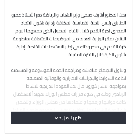
بحث الدكتور أشرف صبحى وزير الشباب والرياضة مع الأستاذ عمرو
الجناينى رئيس اللجنة الخماسية المكلفة بإدارة شئون الاتحاد
المصرى لكرة القدم خلال اللقاء المطول الذى جمعهما اليوم
الاثنين بمقر الوزارة العديد من الموضوعات المتعلقة بمنظومة
كرة القدم في مصر وذلك في إطار الاستعدادات الخاصة بإدارة
شئون الكرة خلال الفترة المقبلة.
وتناول الاجتماع مناقشة ومراجعة الخطة الموضوعة والمتضمنة
لكافة الضوابط والإجراءات الاحترازية والوقائية المتعلقة
بمواجهة انتشار كورونا حال بدء العودة التدريجية للنشاط
الرياضى وذلك في ضوء قرارات مجلس الوزراء تمهيداً لاستكمال
كافة جوانبها ورفعها واعتمادها من مجلس الوزراء، وتتضمن
تلك الخطة الشاملة ما يتعلق بالتوقيتات المحددة وتحديد المراحل
الزمنية التدريجية لعودة المسابقات في حال عودتها وهو ما يتم
اظهر المزيد
التنسيق بشأنه ايضاً مع الاتحاد الدولى لكرة القدم (فيفا) اخذاً
بعين الاعتبار الالتزامات الإفريقية للأندية المصرية المشاركة