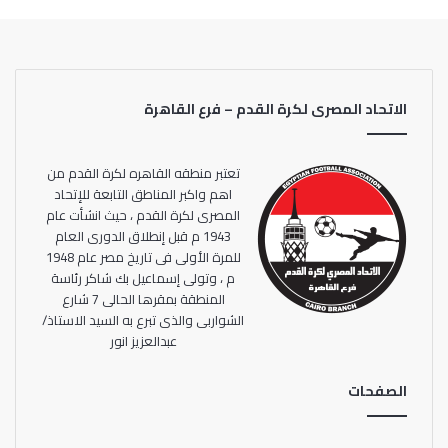
ضمن منافسات بطولات كرة القدم الأفريقية الأبطال
والكونفيدرالية.
كما بحث وزير الرياضة مدى مطابقة كافة الموضوعات المرتبطة
الاتحاد المصرى لكرة القدم – فرع القاهرة
باللائحة الخاصة بالاتحاد المصرى لكرة القدم فى ضوء أحكام
قانون الرياضة المصرى وما يرتبط بذلك من متطلبات تطوير
منظومة كرة القدم في مصر خلال المرحلة المقبلة.
تعتبر منطقه القاهره لكرة القدم من
اهم واكبر المناطق التابعة للإتحاد
المصرى لكرة القدم ، حيث انشأت عام
وتضمن الاجتماع أيضاً استعراض الإجراءات الخاصة باللجنة الطبية
1943 م قبل إنطلاق الدورى العام
المشتركة والمعنية بالمتابعة والإشراف الطبي والوقائى لجميع
للمرة الأولى فى تاريخ مصر عام 1948
مفردات المنظومة الرياضية بما يضمن سلامة جميع المعنيين
م ، وتولى إسماعيل بك شاكر رئاسة
والعاملين من لاعبين وإداريين وفنيين حال عودة المسابقات
المنطقة بمقرها الحالى 7 شارع
الشواربى والذى تبرع به السيد الاستاذ/
الرياضية وذلك في ضوء قرارات مجلس الوزراء التي ستصدر خلال
عبدالعزيز انور
الأيام القادمة في هذا الشأن.
الصفحات