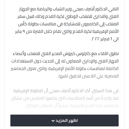
التقي الدكتور أشرف صبحي وزير الشباب والرياضة مع الجهاز
الفني والاداري للمنتخب الوطني لكرة القدم وذلك قبيل سفر
المنتخب إلي الكاميرون للمشاركة في منافسات بطولة كأس
الأمم الإفريقية لكرة القدم والتي تقام خلال الفترة من ٩ يناير
الي ٦ فبراير ٢٠٢٢.
تطرق اللقاء مع كارلوس كيروش المدير الفني للمنتخب وأعضاء
الجهاز الفني والإداري المعاون له، إلي الحديث حول الاستعدادات
الكاملة لمنافسات بطولة الأمم الإفريقية، والتي تعول الجماهير
المصرية علي اللاعبين لتحقيق لقبها.
في هذا السياق، أكد الدكتور أشرف صبحي أن البطولة الإفريقية
تعد واحدةً من أهم المنافسات التى يتابعها الملايين من عشاق
وجماهير كرة القدم المصرية، مشيراً أن المنتخب الوطني
المصرى له باع كبير وسمعة طيبة فى منافسات البطولة
الإفريقية والتي حصل المنتخب علي لقبها ٧ مرات.
اظهر المزيد