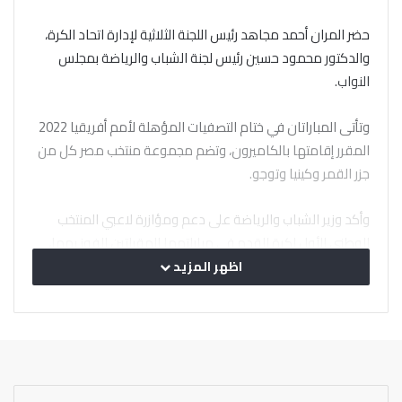
حضر المران أحمد مجاهد رئيس اللجنة الثلاثية لإدارة اتحاد الكرة،
والدكتور محمود حسين رئيس لجنة الشباب والرياضة بمجلس
النواب.
وتأتى المباراتان في ختام التصفيات المؤهلة لأمم أفريقيا 2022
المقرر إقامتها بالكاميرون، وتضم مجموعة منتخب مصر كل من
جزر القمر وكينيا وتوجو.
وأكد وزير الشباب والرياضة على دعم ومؤازرة لاعبي المنتخب
الوطني الأول لكرة القدم في مباراتهما المقبلتين للفوز بهما،
والتأهل إلى بطولة كأس الأمم الإفريقية بالكاميرون كمتصدر
اظهر المزيد
للمجموعة.
وتمني وزير الرياضة التوفيق للاعبي المنتخب، والجهاز الفني
بقيادة الكابتن حسام البدري بتحقيق الفوز في المباريات المقبلة،
وتقديم أداء مميز يطمئن الجماهير المصرية، مطالباً اللاعبين