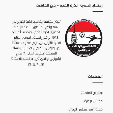
بكامل التركيز وبذل أقصي ما في وسعهم من جهد في الملعب
الاتحاد المصرى لكرة القدم – فرع القاهرة
لتحقيق الفوز، وعودة ريادة كرة القدم المصرية على المستوي
القاري.
تعتبر منطقه القاهره لكرة القدم من
ويحتاج منتخب مصر إلى نقطة واحدة للتأهل إلى بطولة كأس
اهم واكبر المناطق التابعة للإتحاد
المصرى لكرة القدم ، حيث انشأت عام
الأمم الإفريقية بالكاميرون حيث يدخل مباراته أمام كينيا وفي
1943 م قبل إنطلاق الدورى العام
جعبته 8 نقاط في صدارة المجموعة بالتساوي مع منتخب جزر
للمرة الأولى فى تاريخ مصر عام 1948
القمر في عدد النقاط، بينما منتخب كينيا لديه 3 نقاط، ومنتخب
م ، وتولى إسماعيل بك شاكر رئاسة
توجو بنقطة واحدة، ويتأهل للبطولة أول وثاني كل مجموعة.
المنطقة بمقرها الحالى 7 شارع
الشواربى والذى تبرع به السيد الاستاذ/
عبدالعزيز انور
الصفحات
نبذة عن المنطقة
مجلس الإدارة
كلمة رئيس مجلس الإدارة