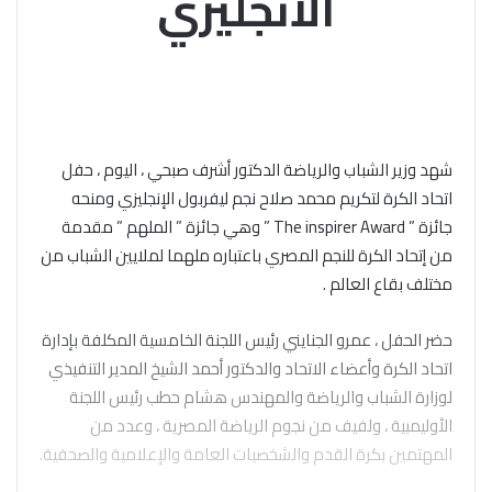
الانجليزي
شهد وزير الشباب والرياضة الدكتور أشرف صبحي ، اليوم ، حفل
اتحاد الكرة لتكريم محمد صلاح نجم ليفربول الإنجليزي ومنحه
جائزة ” The inspirer Award ” وهي جائزة ” الملهم ” مقدمة
من إتحاد الكرة للنجم المصري باعتباره ملهما لملايين الشباب من
مختلف بقاع العالم .
حضر الحفل ، عمرو الجنايني رئيس اللجنة الخامسية المكلفة بإدارة
اتحاد الكرة وأعضاء الاتحاد والدكتور أحمد الشيخ المدير التنفيذي
لوزارة الشباب والرياضة والمهندس هشام حطب رئيس اللجنة
الأوليمبية ، ولفيف من نجوم الرياضة المصرية ، وعدد من
المهتمين بكرة القدم والشخصيات العامة والإعلامية والصحفية.