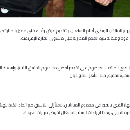
لظهور المنتخب الوطنى أمام السنغال، وتقديم عرض وأداء فنى مميز بالمباراتين
على قوة ومكانة كرة القدم المصرية على مستوى القارة الإفريقية.
اعبى المنتخب، وحرصهم على تقديم أفضل ما لديهم لتحقيق الفوز، وإسعاد ال
منتخب؛ لتحقيق حلم التأهل للمونديال.
جهاز الفنى بالفوز فى مجموع المباراتين، لافتاً إلى التنسيق مع اتحاد الكرة ل
اهرة الدولى، وكذا اجراءات السفر للسنغال لخوض مباراة العودة.