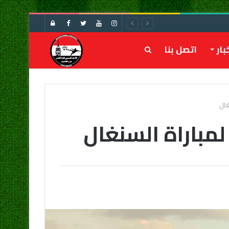
تسجيل
الدخول
بار
اتصل بنا
بحث
عن
غال
لمباراة السنغال