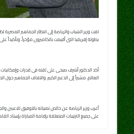
لفت وزير الشباب والرياضة إلى انتظار الجماهير المصرية 
بطولة إفريقيا التى أقيمت بالكاميرون مؤخراً، وتأكيداً 
أكد الدكتور أشرف صبحى على ثقته فى قدرات وإمكانيات ل
العالم، مشيراً إلى الدعم الكبير، والتفاف الجماهير حول ال
أعرب وزير الرياضة عن خالص تمنياته بالتوفيق للاعبين وال
على جميع الترتيبات المتعلقة بإقامة المباراة بإستاد الق