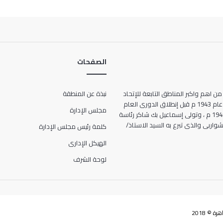
الصفحات
من اهم واكبر المناطق التابعة للإتحاد
نبذة عن المنطقة
المصرى لكرة القدم ، حيث انشأت عام 1943 م قبل إنطلاق الدورى العام
مجلس الإدارة
للمرة الأولى فى تاريخ مصر عام 1948 م ، وتولى إسماعيل بك شاكر رئاسة
ها الحالى 7 شارع الشواربى والذى تبرع به السيد الاستاذ/
كلمة رئيس مجلس الإدارة
الهيكل الإدارى
لوحة الشرف
 © 2018