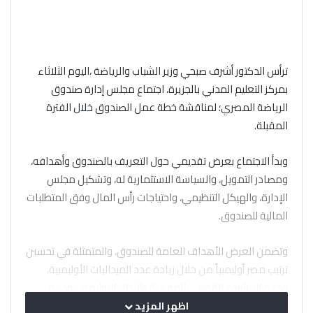
ترأس الدكتور أشرف صبحي وزير الشباب والرياضة ،اليوم الثلاثاء
بمركز التعليم المدني بالجزيرة، اجتماع مجلس إدارة صندوق
الرياضة المصري؛ لمناقشة خطة عمل الصندوق خلال الفترة
المقبلة.
وبدأ الاجتماع بعرض تقديمي حول التعريف بالصندوق وأهدافه،
ومصادر التمويل، والسياسة الاستثمارية له، وتشكيل مجلس
الإدارة، والهيكل التنظيمي، واحتياجات رأس المال وفق المتطلبات
المالية للصندوق.
وتضمن العرض الأهداف العامة للصندوق، والمتمثلة في تحسين
ترتيب مصر أوليمبياً من خلال زيادة عدد الميداليات الأوليمبية،
ودعم المشروع القومي للموهبة والبطل الاوليمبي، ودعم
ورعاية المنتخبات والفرق القومية المؤهلة لدورات الألعاب
اظهر المزيد