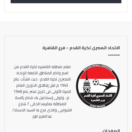
الأوليمبية، ودعم المشروعات القومية للياقة البدنية والصحة
العامة.
وأكد الدكتور أشرف صبحي اهتمام الدولة المصرية بتطوير
المنظومة الرياضية، وتنسيق وزارة الشباب والرياضة مع اللجنة
الأوليمبية والاتحادات الرياضية في دعم ورعاية اللاعبين لمختلف
الاتحاد المصرى لكرة القدم – فرع القاهرة
البطولات الدولية، وتوفير المناخ المناسب لهم لتحقيق الإنجازات،
وذلك في ضوء توجيهات السيد الرئيس عبد الفتاح السيسى رئيس
الجمهورية بالاهتمام بالرياضة، وتحقيق الريادة العالمية للرياضة
تعتبر منطقه القاهره لكرة القدم من
المصرية
اهم واكبر المناطق التابعة للإتحاد
المصرى لكرة القدم ، حيث انشأت عام
1943 م قبل إنطلاق الدورى العام
وأوضح الوزير أن صندوق الرياضة المصري يعد استثماراً خيرياً
للمرة الأولى فى تاريخ مصر عام 1948
وطنياً ، وسيكون له دور كبير مستقبلاً في رعاية ودعم اللاعبين،
م ، وتولى إسماعيل بك شاكر رئاسة
وتلبية كافة احتياجاتهم، مشيراً إلى ضرورة وضع خطة عامة توضح
المنطقة بمقرها الحالى 7 شارع
الشواربى والذى تبرع به السيد الاستاذ/
آليات تعظيم موارد الصندوق المالية، وتحقيق الاستدامة لها،
عبدالعزيز انور
وتقديم دراسة مالية متكاملة.
الصفحات