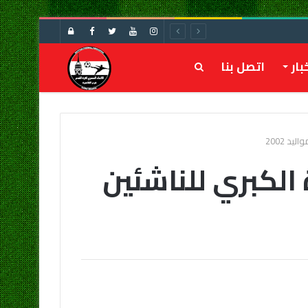
تسجيل
الدخول
بار
اتصل بنا
بحث
عن
د 2002
 الكبري للناشئين