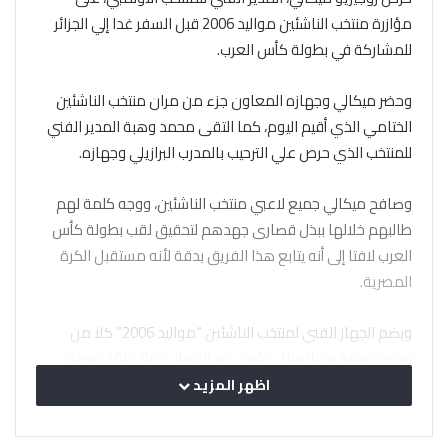
مؤازرة منتخب الناشئين مواليد 2006 قبل السفر غدا إلي الجزائر
للمشاركة في بطولة كأس العرب.
وحضر ميكالي وجهازه المعاون جزء من مران منتخب الناشئين
الختامي الذي أقيم اليوم، كما التقى محمد وهبة المدير الفني
للمنتخب الذي حرص علي الترحيب بالمدرب البرازيلي وجهازه.
وصافح ميكالي جميع لاعبي منتخب الناشئين، ووجه كلمة لهم
طالبهم خلالها ببذل قصارى جهدهم لتحقيق لقب بطولة كأس
العرب لافتا إلى أنه يتابع هذا الفريق بدقة لأنه مستقبل الكرة
المصرية.
ويضم الجهاز الفني لمنتخب الناشئين “مواليد 2006” كلا من
محمد وهبة مديرًا فنيًا، مؤمن عبدالغفار مدربًا عامًا، عصام
عبده مدربًا، يوسف طاهر مدربا لحراس المرمى، الدكتور حسين
اظهر المزيد
فتوح خليل طبيبا ، وأحمد سامي نصار مديرًا إداريًا، عباس حسنين
أخصائي تأهيل ، وأحمد زيدان معد بدني ، علي محمد محلل أداء ،