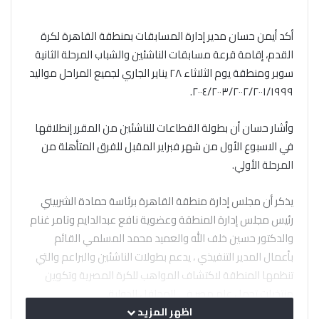
أكد أيمن حسان مدير إدارة المسابقات بمنطقة القاهرة لكرة
القدم، إقامة قرعة مسابقات الناشئين والشباب المرحلة الثانية
سوبر ومنطقة يوم الثلاثاء ٢٨ يناير الجاري لجميع المراحل مواليد
٢٠٠٤/٢٠٠٣/٢٠٠٢/٢٠٠١/١٩٩٩.
وأشار حسان أن بطولة القطاعات للناشئين من المقرر إنطلاقها
في الاسبوع الأول من شهر فبراير المقبل للفرق المتأهلة من
المرحلة الأولي.
يذكر أن مجلس إدارة منطقة القاهرة برئاسة حمادة الشربيني
رئيس مجلس إدارة المنطقة وعضوية نافع عبدالدايم وتامر غنام
والدكتور حسين خلف الله والعميد محمد المسلمي القائم
بأعمال المدير التنفيذي ، يدعم بطولات الناشئين والبراعم والتي
تنظمها المنطقة لاكتشاف المواهب للكرة المصرية وتكوين
منتخبات تحمل علم مصر في المحافل الدولية.
اظهر المزيد