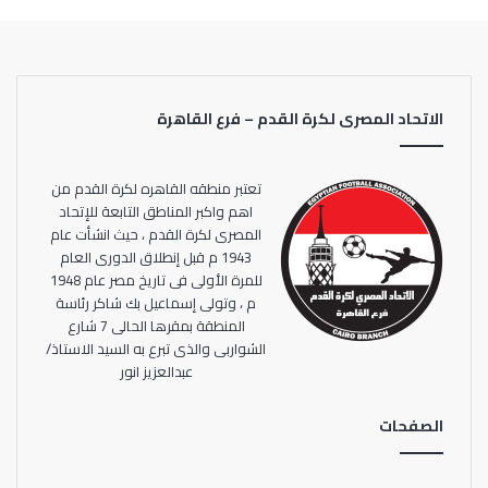
طلائع الجيش في ختام البطولة بثلاثية نظيفة أحرزها وليد سليمان
وجيرالدو وكهربا.
الاتحاد المصرى لكرة القدم – فرع القاهرة
تعتبر منطقه القاهره لكرة القدم من
اهم واكبر المناطق التابعة للإتحاد
المصرى لكرة القدم ، حيث انشأت عام
1943 م قبل إنطلاق الدورى العام
للمرة الأولى فى تاريخ مصر عام 1948
م ، وتولى إسماعيل بك شاكر رئاسة
المنطقة بمقرها الحالى 7 شارع
الشواربى والذى تبرع به السيد الاستاذ/
عبدالعزيز انور
الصفحات