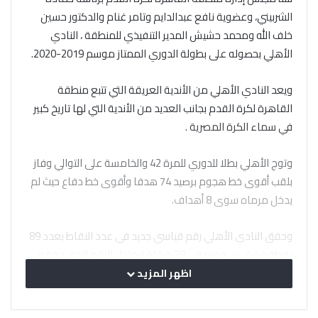
الشربيني، وعضوية نافع عبدالدايم وتامر غنام والدكتور حسين
خلف الله ومحمد حشيش المدير التنفيذي للمنطقة ، النادي
الأهلي بحصوله على بطولة الدوري الممتاز موسم 2019-2020.
ويعد النادي الأهلي من الأندية العريقة التي تتبع منطقة
القاهرة لكرة القدم بجانب العديد من الأندية التي لها تاريخ كبير
في سماء الكرة المصرية .​
وتوج الأهلي بطلا للدوري للمرة 42 والخامسة على التوالي وفاز
بلقب أقوى خط هجوم برصيد 74 هدفا وأقوى خط دفاع حيث لم
يدخل مرماه سوى 8 أهداف.
وحقق النادي الأهلي رقم قياسي جديد في عدد النقاط بعدد 89
نقطة فضلا عن فوزه في 28 مباراة ليعادل الرقم الذي حققه
في الموسم الماضي.
اظهر المزيد
وتوج النادي الأهلي بلقب الدوري رسميا اليوم بعد الفوز على