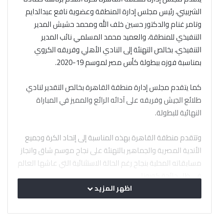
الشربيني، رئيس مجلس إدارة المنطقة وعضوية نافع عبدالدايم
وتامر غنام والدكتور حسين خلف الله ومحمد حشيش المدير
التنفيذي للمنطقة، والعميد محمد المسلمي نائب المدير
التنفيذي، بخالص التهنئة إلى النادي الأهلي وفريقه الكروي
بمناسبة فوزه ببطولة كأس مصر لموسم 19-2020.
كما يتقدم مجلس إدارة منطقة القاهرة بخالص التقدير لنادي
طلائع الجيش وفريقه على آدائه الرائع والمميز في المباراة
النهائية للبطولة.
وتتقدم منطقة القاهرة بهذه المناسبة إلى إتحاد الكرة وجميع
الأندية المصرية والجماهير بالتهنئة على نجاح موسم شاق وانجاز
مسابقاته المحلية بنجاح رغم الحالة الاستثنائية التي عاشها العالم
في ظل جائحة كورونا.
اظهر المزيد
وتتمني منطقة القاهرة لكرة القدم ، لكل أعضاء المنظومة
الكروية في مصر تحقيق مزيد من النجاحات خلال الموسم الجديد