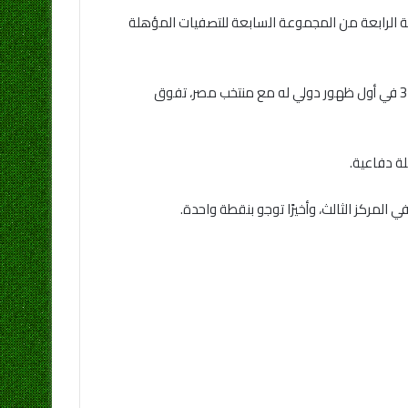
لة الرابعة من المجموعة السابعة للتصفيات المؤهلة
جاء الهدف الأول عن طريق محمد مجدي “أفشة” بعد مرور 18 دقيقة من الشوط الأول، ثم عزز محمد شريف تفوق منتخبنا بالدقيقة 32 في أول ظهور دولي له مع منتخب مصر، تفوق
المركز الثالث، وأخيرًا توجو بنقطة واحدة.