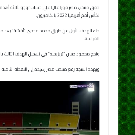
حقق منتخب مصر فوزا غاليا على حساب توجو بثلاثة أهداف
لكأس أمم أفريقيا 2022 بالكاميرون.
الفراعنة.
ونجح محمود حسن “تريزيجيه” في تسجيل الهدف الثالث بالدقيقة 52 بينما أحرز منتخب توجو في تسجيل هدفًا في الدقيقة 90+3 ب
وبهذه النتيجة رفع منتخب مصر رصيده إلى النقطة الثامنة ف