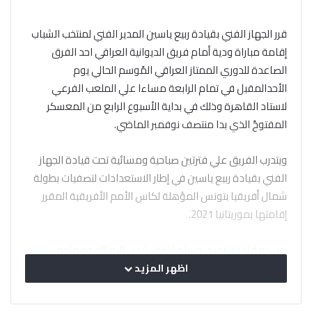
قرر الجهاز الفني بقيادة ربيع ياسين المدير الفني لمنتخب الشباب
إقامة مباراة ودية أمام فريق الديوانية العراقي احد الفرق
الصاعدة للدوري الممتاز العراقي المًوسم الحالي يوم
الأحدالمقبل في تمام الرابعة مساءا علي الملعب الفرعي
لاستاد القاهرة وذلك في بداية الأسبوع الرابع من المعسكر
المفتوحً الذي بدا منتصف نوفمبر الماضي.
ويتدرب الفريق علي فترتين صباحية ومسائية تحت قيادة الجهاز
الفني بقيادة ربيع ياسين في إطار الاستعدادات لتصفيات بطولة
شمال أفريقيا بتونس المؤهلة لكاس الأمم الأفريقية المقرر
إقامتها بموريتانيا 2021.
من جهة اخري يجري حسام اشرف لاعب الزمالك ومهاجم
المنتخب جلسات علاج طبيعي لمدة ثلاث ايام لشعوره بآلام في
اظهر المزيد
العضلة الضامة ومن المنتظر ان يعود الي المشاركة مع الفريق
عقب مباراة الديوانية العراقي استعدادا للسفر الي تونس في