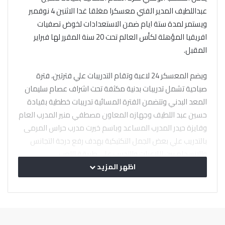
عبداللطيف المدير الفني معسكرا مغلقا غدا الاثنين 4 نوفمبر
ويستمر لمدة ستة ايام ضمن الاستعدادات لخوض تصفيات
افريقيا المؤهلة لكأس العالم تحت 20 سنة المقرر لها فبراير
المقبل.
ويضم المعسكر 24 لاعبة وتقام التدريبات علي فترتين، فترة
صباحية تشمل تدريبات بدنية مكثفة تحت اشراف عصام سليمان
المعد البدني وتتضمن الفترة المسائية تدريبات خططية بقيادة
حسين عبد اللطيف وجهازه المعاون مصطفي منير المدرب العام
وفايزة حيدر المدرب المساعد وباسم خيرت مدرب حراس المرمى
بالتدريب علي بعض الجمل التكتيكية بهدف رفع درجة التجانس
والانسجام بين اللاعبات والتدريب علي طريقة اللعب.
اظهر المزيد
ويختتم المعسكر بمباراة ودية امام نادي المعادي واليخت يوم
الجمعة 8 نوفمبر وتسعي الدكتورة سحر عبدالحق عضو لجنة
ادارة اتحاد كرة القدم المشرف علي الكرة النسائية لاقامة اكثر
من مباراة ودية دولية الفترة المقبلة بناء علي طلب حسين عبد