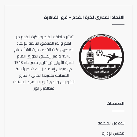
اللطيف المدير الفني الذي اكد علي ضرورة توفير مباريات دولية
للاحتكاك مع مدارس ومستويات مختلفة لاكساب اللاعبات
الاتحاد المصرى لكرة القدم – فرع القاهرة
الخبرات الدولية المطلوبة.
تعتبر منطقه القاهره لكرة القدم من
اهم واكبر المناطق التابعة للإتحاد
المصرى لكرة القدم ، حيث انشأت عام
1943 م قبل إنطلاق الدورى العام
للمرة الأولى فى تاريخ مصر عام 1948
م ، وتولى إسماعيل بك شاكر رئاسة
المنطقة بمقرها الحالى 7 شارع
الشواربى والذى تبرع به السيد الاستاذ/
عبدالعزيز انور
الصفحات
نبذة عن المنطقة
مجلس الإدارة