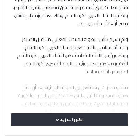
قدم الصالات، التي أقيمت بصالة حسن مصطفى بمدينة ٦ أكتوبر،
ونظمها الاتحاد العربي لكرة القدم، وذلك بعد فوزه على منتخب
مصر بأربعة أهداف دون رد.
وتم تسليم كأس البطولة للمنتخب المغربي من قبل الدكتور
رجاءالله السلمي الأمين العام للاتحاد العربي لكرة القدم،
وبحضور رئيس اللجنة المنظمة عضو الاتحاد العربي لكرة القدم
الدكتور معتصم جعفر، ورئيس الاتحاد المصري لكرة القدم
المهندس أحمد مجاهد.
منتخب مصر كان قد تأهل إلى المباراة النهائية، بعد أن احتل
صدارة المجموعة الأولى، التي ضمت كل من البحرين والكويت
وموريتانيا، وجمع 7 نقاط من فوزين وتعادل وحيد، وفاز في
المربع الذهبي على نظيره الإماراتي بنتيجة 4-3.
في المقابل، بلغ منتخب المغرب المباراة النهائية بعد أن تصدر
اظهر المزيد
المجموعة الثانية، التي ضمت الإمارات والسعودية وجزر القمر،
وحقق العلامة الكاملة بـ3 انتصارات، ثم فاز على منتخب البحرين