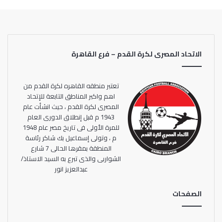
في المربع الذهبي بنتيجة 6-0.
وبذلك، ينضم منتخب المغرب لقائمة المتوجين بكأس العرب لكرة
القدم للصالات بعد كل من المنتخب المصري بطل نسختي 1998
الاتحاد المصرى لكرة القدم – فرع القاهرة
و2005، ومنتخب ليبيا بطل نسختي 2007 و2008.
تعتبر منطقه القاهره لكرة القدم من
اهم واكبر المناطق التابعة للإتحاد
المصرى لكرة القدم ، حيث انشأت عام
1943 م قبل إنطلاق الدورى العام
للمرة الأولى فى تاريخ مصر عام 1948
م ، وتولى إسماعيل بك شاكر رئاسة
المنطقة بمقرها الحالى 7 شارع
الشواربى والذى تبرع به السيد الاستاذ/
عبدالعزيز انور
الصفحات