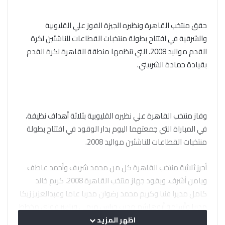
حقق منتخب القاهرة ونظيره الجيزة الفوز علي القليوبية
والشرقية في افتتاح بطولة منتخبات القطاعات للناشئين لكرة
القدم مواليد 2008، التي تنظمها منطقة القاهرة لكرة القدم
بقيادة حمادة الشربيني.
وفاز منتخب القاهرة علي نظيره القليوبية بثلاثة أهداف نظيفة،
في المباراة التي جمعتهما اليوم بدار الوقود في افتتاح بطولة
منتخبات القطاعات للناشئين مواليد 2008.
أحرز ثلاثية منتخب القاهرة كل من محمد شريف وأحمد عاطف
ويامن أشرف، ويقود جهاز منتخب القاهرة 2008، كريم خالد
كامل مديرا فنيا وكريم محمد رضوان مدربا عاما وعبدالعزيز زيكا
مدربا وأسامة أبوهاشم مدرب حراس مرمي وياسر فوزي مخطط
أحمال وهاني عناني أخصائي علاج طبيعي وكمال عيد ربيع إداريا.
اظهر المزيد