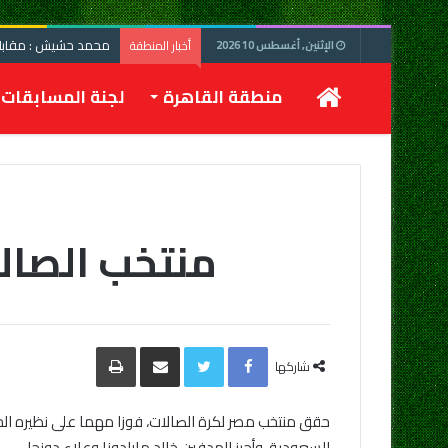
محمد حشيش : مقابلة 
أخبار المنطقة
الإثنين, أغسطس 10 2026
الرئيسية
منطقة القاهرة
لجنة المسابقات
منتخب الصالا
Facebook
Twitter
مشاركة
طباعة
عبر
شاركها
البريد
حقق منتخب مصر لكرة الصالات، فوزا مهما على نظيره الجز
السعودية، وأحرز الهدفين خالد مارادونا وعلاء دونجا.