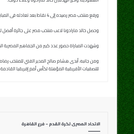
ورفع منتخب مصر رصيده إلى 4 نقاط بعد تعادله فى المباراة الأولى أمام منتخب العراق بثلاثة أهداف لكل فريق، ليتأهل منتخب مصر للدور التالي كأول المجموعة الثانية بالبطولة.
وحصل خالد مارادونا لاعب منتخب مصر على جائزة أفضل لا
وشهدت المباراة حضور عدد كبير من الجماهير المصرية ال
ومن جانبه، أبدى هشام صالح المدير الفني للمنتخب رضاه
للتصفيات الأفريقية المؤهلة لكأس أمم إفريقيا القادمة.
الاتحاد المصرى لكرة القدم – فرع القاهرة