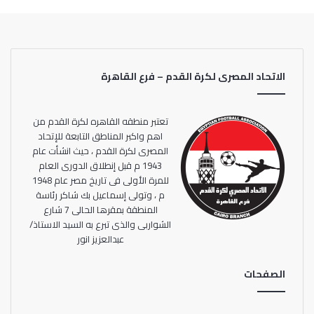
مصر بمحافظة الأسكندرية.
وتسلمت الدكتورة سحر عبد الحق درع الإتحاد فرع منطقة
الأسكندرية من عامر حسين والتي تقدمت بخالص الشكر والتقدير
الاتحاد المصرى لكرة القدم – فرع القاهرة
لمجهوداته ورعايتة للرياضة بمحافظة الأسكندرية.
تعتبر منطقه القاهره لكرة القدم من
اهم واكبر المناطق التابعة للإتحاد
المصرى لكرة القدم ، حيث انشأت عام
1943 م قبل إنطلاق الدورى العام
للمرة الأولى فى تاريخ مصر عام 1948
م ، وتولى إسماعيل بك شاكر رئاسة
المنطقة بمقرها الحالى 7 شارع
الشواربى والذى تبرع به السيد الاستاذ/
عبدالعزيز انور
الصفحات