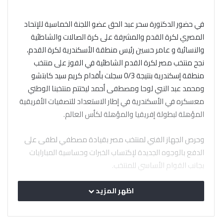
في حضور الدكتورة سحر عبد الحق عضو اللجنة الخماسية للإتحاد
المصري لكرة القدم والمشرفة على كرة الصالات والشاطئية
والنسائية و عامر حسين رئيس منطقة الأسكندرية لكرة القدم،
نجح منتخب مصر لكرة القدم الشاطئية في الفوز على منتخب
منطقة إسكندرية بنتيجة 0/3 سجلت بأقدام كريم سيد كابتشو
ومحمد عبد النبي لوحا ومصطفى أحمد ليختتم منتخبنا الوطني
معسكره في الأسكندرية في إطار الاستعداد للتصفيات الأفريقية
المؤهلة لبطولة إفريقيا والمؤهلة لكأس العالم.
وحرص الجهاز الفني لمنتخب مصر بقيادة مصطفي لطفى على
الدفع بالوجوه الجديدة لإكتساب الخبرات وحساسية المبارايات
بجانب القوام الأساسي للمنتخب.
ووجه عبد الواحد السيد مدير منتخب مصر للكرة الشاطئية الشكر
اظهر المزيد
لعامر حسين علي كرم ضيافة منطقة إسكندرية لمنتخب مصر
وتسهيل كافة الإجراءات التي ساعدت على نجاح معسكر منتخب