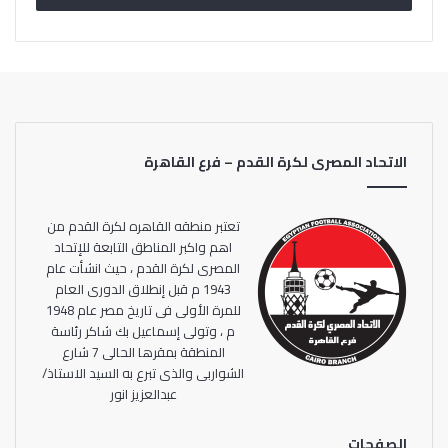
وبذلك يعتلى المنتخب السعودي منصة التتويج باللقب للمرة
الثانية في تاريخه، بعد نسخة عام 1985، التي شهدت فوزه على
نظيره الجزائري في المباراة النهائية.
الاتحاد المصرى لكرة القدم – فرع القاهرة
تعتبر منطقه القاهره لكرة القدم من
اهم واكبر المناطق التابعة للإتحاد
المصرى لكرة القدم ، حيث انشأت عام
1943 م قبل إنطلاق الدورى العام
للمرة الأولى فى تاريخ مصر عام 1948
م ، وتولى إسماعيل بك شاكر رئاسة
المنطقة بمقرها الحالى 7 شارع
الشواربى والذى تبرع به السيد الاستاذ/
عبدالعزيز انور
الصفحات