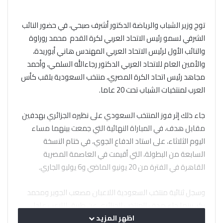
توج وزير الشباب والرياضة الدكتور أشرف صبحي، في حضور النائب
الشرفي لسمو رئيس الاتحاد العربي لكرة القدم محمد روراوة
والنائب الأول لرئيس الاتحاد العربي المهندس هاني أبوريدة،
والأمين العام للاتحاد العربي الدكتور رجاءالله السلمي، وأحمد
مجاهد رئيس اتحاد الكرة المصري، منتخب السعودية بلقب كأس
العرب لمنتخبات الشباب تحت 20 عاما.
جاء ذلك إثر فوز المنتخب السعودي على نظيره الجزائري بهدفين
مقابل هدف، في المباراة النهائية التي جمعت بينهما مساء
اليوم الثلاثاء، على استاد الدفاع الجوي، في ختام النسخة
السابعة من البطولة، التي أقيمت في العاصمة المصرية
القاهرة في الفترة من 20 يونيو الماضي و6 يوليو الجاري.
وسجل ثنائية منتخب السعودية اللاعبان مصعب الجوير ومحمد
بكر، بينما جاء هدف المنتخب الجزائري عن طريق اللاعب عادل
بولبينه.
اظهر المزيد