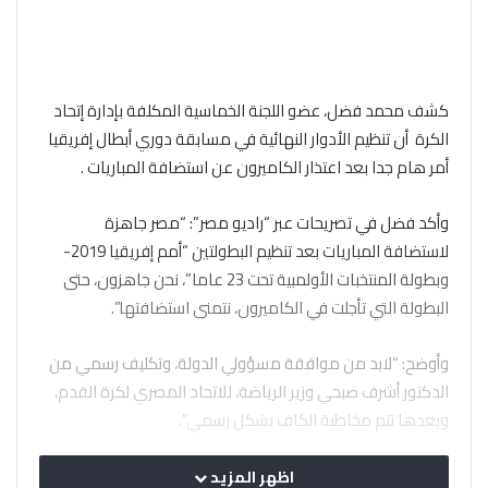
كشف محمد فضل، عضو اللجنة الخماسية المكلفة بإدارة إتحاد
الكرة أن تنظيم الأدوار النهائية في مسابقة دوري أبطال إفريقيا
أمر هام جدا بعد اعتذار الكاميرون عن استضافة المباريات .
وأكد فضل في تصريحات عبر “راديو مصر”: “مصر جاهزة
لاستضافة المباريات بعد تنظيم البطولتين “أمم إفريقيا 2019-
وبطولة المنتخبات الأولمبية تحت 23 عاما”، نحن جاهزون، حتى
البطولة التي تأجلت في الكاميرون، نتمنى استضافتها”.
وأوضح: “لابد من موافقة مسؤولي الدولة، وتكليف رسمي من
الدكتور أشرف صبحي وزير الرياضة، للاتحاد المصري لكرة القدم،
وبعدها تتم مخاطبة الكاف بشكل رسمي”.
وتابع: “المغرب حصل على الأدوار النهائية في الكونفدرالية، رغم
اظهر المزيد