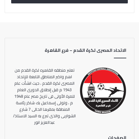
وجود فرق مغربية فيها، وتنظيم الأدوار النهائية في دوري
الأبطال مفيد ومهم جدا من الناحية الفنية، خاصة أن لدينا
فريقين من مصر، الأهلي والزمالك”.
وأضاف:” لدينا كافة الإمكانيات لتنظيم الأدوار النهائية سواء
باتباع الإجراءات الصحية والبروتوكول الطبي، أو في البنية التحتية
الاتحاد المصرى لكرة القدم – فرع القاهرة
مثل الفنادق والملاعب”.
وجاء تصريح محمد فضل بعد ساعات قليلة من إعلان الاتحاد
تعتبر منطقه القاهره لكرة القدم من
الكاميروني لكرة القدم، اعتذاره بشكل رسمي عن استضافة
اهم واكبر المناطق التابعة للإتحاد
المصرى لكرة القدم ، حيث انشأت عام
نصف نهائي ونهائي نسخة دوري أبطال إفريقيا لكرة القدم
1943 م قبل إنطلاق الدورى العام
للموسم الجاري.
للمرة الأولى فى تاريخ مصر عام 1948
م ، وتولى إسماعيل بك شاكر رئاسة
المنطقة بمقرها الحالى 7 شارع
الشواربى والذى تبرع به السيد الاستاذ/
عبدالعزيز انور
الصفحات