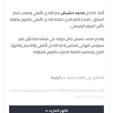
أشاد الكابتن
محمد حشيش
نجم النادي الأهلي ومنتخب مصر
السابق ، بالانجاز الكبير الذي حققه النادي الأهلي بالتتويج ببطولة
كأس السوبر الإفريقي .
وقدم محمد حشيش خلال حواره علي شاشة قناة أون تايم
سبورتس التهاني لمجلس إدارة النادي الأهلي واللاعبين والجهاز
الفني وجماهير القلعة الحمراء بالتتويج بالبطولة .
للاطلاع علي اللقاء كاملا عبر
الرابط
https://www.facebook.com/1758842764242586/posts/38
00021020124740/
وأضاف حشيش أن النادي الأهلي نجح في التتويج بالبطولة رغم
اظهر المزيد