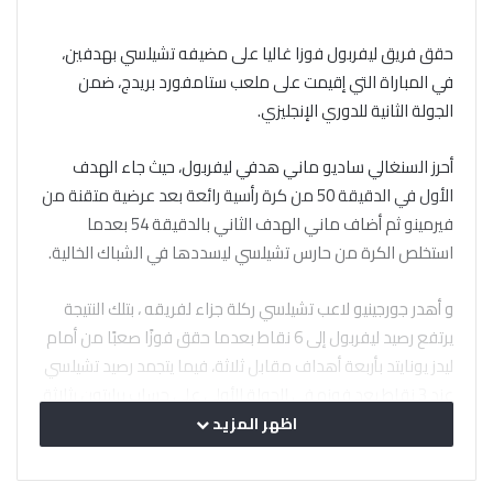
حقق فريق ليفربول فوزا غاليا على مضيفه تشيلسي بهدفين،
في المباراة التي إقيمت على ملعب ستامفورد بريدج، ضمن
الجولة الثانية للدوري الإنجليزي.
أحرز السنغالي ساديو ماني هدفي ليفربول، حيث جاء الهدف
الأول في الدقيقة 50 من كرة رأسية رائعة بعد عرضية متقنة من
فيرمينو ثم أضاف ماني الهدف الثاني بالدقيقة 54 بعدما
استخلص الكرة من حارس تشيلسي ليسددها في الشباك الخالية.
و أهدر جورجينيو لاعب تشيلسي ركلة جزاء لفريقه ، بتلك النتيجة
يرتفع رصيد ليفربول إلى 6 نقاط بعدما حقق فوزًا صعبًا من أمام
ليدز يونايتد بأربعة أهداف مقابل ثلاثة، فيما يتجمد رصيد تشيلسي
عند 3 نقاط بعد فوزه في الجولة الأولى على حساب برايتون بثلاثة
أهداف مقابل هدف في المقابل.
اظهر المزيد