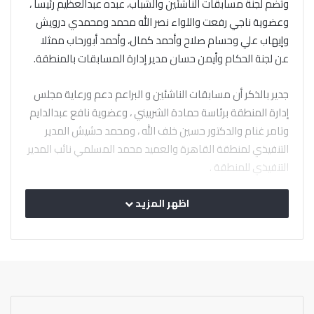
وتضم لجنة مسابقات الناشئين والشباب، عبده عبدالعظيم رئيسا ،
وعضوية ناجي رفعت واللواء نصر الله محمد ومحمدي درويش
وإيهاب علي وحسام صلاح وأحمد كمال، وأحمد أبورحاب ممثلا
عن لجنة الحكام وأيمن حسان مدير إدارة المسابقات بالمنطقة.
جدير بالذكر أن مسابقات الناشئين و البراعم دعم ورعاية مجلس
إدارة المنطقة برئاسة حمادة الشربيني ، وعضوية نافع عبدالدايم
وتامر غنام والدكتور حسين خلف الله ، ومحمد حشيش المدير
التنفيذي لمنطقة القاهرة والعميد محمد المسلمي نائب المدير
التنفيذي للمنطقة .
اظهر المزيد