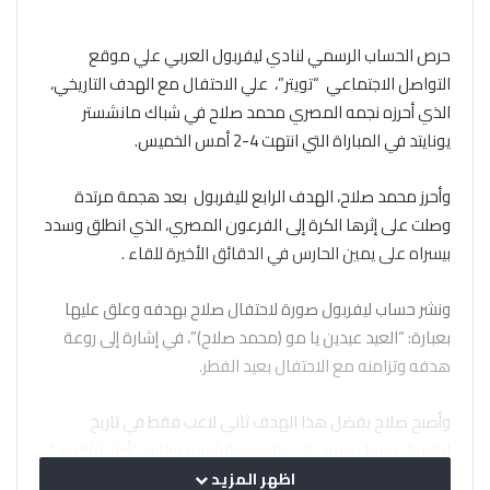
حرص الحساب الرسمي لنادي ليفربول العربي علي موقع
التواصل الاجتماعي “تويتر”، علي الاحتفال مع الهدف التاريخي،
الذي أحرزه نجمه المصري محمد صلاح في شباك مانشستر
يونايتد في المباراة التي انتهت 4-2 أمس الخميس.
وأحرز محمد صلاح، الهدف الرابع لليفربول بعد هجمة مرتدة
وصلت على إثرها الكرة إلى الفرعون المصري، الذي انطلق وسدد
بيسراه على يمين الحارس في الدقائق الأخيرة للقاء .
ونشر حساب ليفربول صورة لاحتفال صلاح بهدفه وعلق عليها
بعبارة: “العيد عيدين يا مو (محمد صلاح)”، في إشارة إلى روعة
هدفه وتزامنه مع الاحتفال بعيد الفطر.
وأصبح صلاح بفضل هذا الهدف ثاني لاعب فقط في تاريخ
ليفربول يسجل مرتين في ملعب مانشستر يونايتد “أولد ترافورد”
في موسم واحد، وذلك منذ 100 سنة، بعد أن حقق الإنجليزي
اظهر المزيد