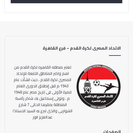
هاري تشامبيرس هذا الإنجاز، في موسم 1920-1921.
ورفع محمدصلاح أيضا بفضل هذا الهدف، رصيده إلى 21 هدفا،
ليتقاسم صدارة قائمة هدافي الدوري الإنجليزي مع مهاجم
توتنهام، هاري كين.
الاتحاد المصرى لكرة القدم – فرع القاهرة
أما ليفربول، فقد رفع رصيده بعد هذا الفوز إلى 60 نقطة من 35
مباراة، في المركز الخامس في جدول ترتيب الدوري الإنجليزي،
خلف تشيلسي الرابع 64 نقطة من 36 مباراة، وليستر سيتي الثالث
تعتبر منطقه القاهره لكرة القدم من
66 نقطة من 36 جولة.
اهم واكبر المناطق التابعة للإتحاد
المصرى لكرة القدم ، حيث انشأت عام
1943 م قبل إنطلاق الدورى العام
للمرة الأولى فى تاريخ مصر عام 1948
م ، وتولى إسماعيل بك شاكر رئاسة
المنطقة بمقرها الحالى 7 شارع
الشواربى والذى تبرع به السيد الاستاذ/
عبدالعزيز انور
الصفحات