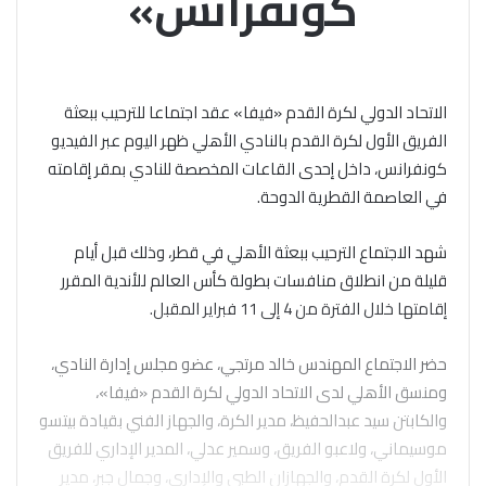
كونفرانس»
الاتحاد الدولي لكرة القدم «فيفا» عقد اجتماعا للترحيب ببعثة
الفريق الأول لكرة القدم بالنادي الأهلي ظهر اليوم عبر الفيديو
كونفرانس، داخل إحدى القاعات المخصصة للنادي بمقر إقامته
في العاصمة القطرية الدوحة.
شهد الاجتماع الترحيب ببعثة الأهلي في قطر، وذلك قبل أيام
قليلة من انطلاق منافسات بطولة كأس العالم للأندية المقرر
إقامتها خلال الفترة من 4 إلى 11 فبراير المقبل.
حضر الاجتماع المهندس خالد مرتجي، عضو مجلس إدارة النادي،
ومنسق الأهلي لدى الاتحاد الدولي لكرة القدم «فيفا»،
والكابتن سيد عبدالحفيظ، مدير الكرة، والجهاز الفني بقيادة بيتسو
موسيماني، ولاعبو الفريق، وسمير عدلي، المدير الإداري للفريق
الأول لكرة القدم، والجهازان الطبي والإداري، وجمال جبر، مدير