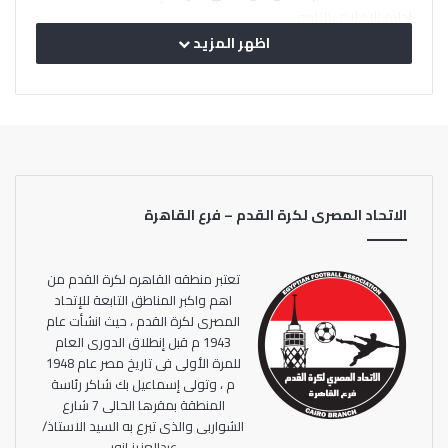
إدارة الإعلام بالنادي.
اظهر المزيد
كما حضر الاجتماع، أمير توفيق، مدير التعاقدات والتسويق
بالنادي، ونائبه أشرف عمر، وحنان الزيني، مدير اللوائح والتراخيص
في النادي، والدكتور عمرو محب، الذي تولّى عملية ترجمة كافة
التعليمات للبعثة.
وشهد الاجتماع تعريف اللاعبين بكافة التعليمات الفنية الخاصة
الاتحاد المصرى لكرة القدم – فرع القاهرة
بالبطولة، بالإضافة إلى شرح كافة التعديلات الخاصة بالتحكيم،
واللوائح المنظمة للمنافسات، بالإضافة إلى الحديث عن كافة
الأمور الخاصة بالإجراءات الاحترازية والوقائية؛ للتصدي لفيروس
تعتبر منطقه القاهره لكرة القدم من
كورونا، بجانب العديد من الأمور الفنية والتنظيمية واللائحية
اهم واكبر المناطق التابعة للإتحاد
المصرى لكرة القدم ، حيث انشأت عام
المتعلقة بمشاركة الأهلي المرتقبة في كأس العالم للأندية.
1943 م قبل إنطلاق الدورى العام
للمرة الأولى فى تاريخ مصر عام 1948
م ، وتولى إسماعيل بك شاكر رئاسة
المنطقة بمقرها الحالى 7 شارع
الشواربى والذى تبرع به السيد الاستاذ/
ويستهل الأهلي مشواره في كأس العالم للأندية بمواجهة
عبدالعزيز انور