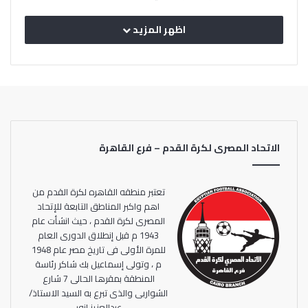
اظهر المزيد
إقرأ أيضا
نتائج الجولة الخامسة لدوري القسم الثالث
الاتحاد المصرى لكرة القدم – فرع القاهرة
المجموعة الثالثة
تعتبر منطقه القاهره لكرة القدم من
بيراميدز مع مصر المقاصة 0-0
اهم واكبر المناطق التابعة للإتحاد
الاسماعيلي علي سيراميكا 1-0
المصرى لكرة القدم ، حيث انشأت عام
1943 م قبل إنطلاق الدورى العام
للمرة الأولى فى تاريخ مصر عام 1948
م ، وتولى إسماعيل بك شاكر رئاسة
المنطقة بمقرها الحالى 7 شارع
الشواربى والذى تبرع به السيد الاستاذ/
عبدالعزيز انور