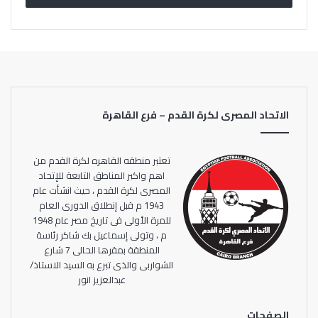
المجموعة الثالثة
فوز أسوان علي طلائع الجيش 2-0
وتعادل المقاولون العرب مع بيراميدز 0-0
الاتحاد المصرى لكرة القدم – فرع القاهرة
تعتبر منطقه القاهره لكرة القدم من
اهم واكبر المناطق التابعة للإتحاد
المصرى لكرة القدم ، حيث انشأت عام
1943 م قبل إنطلاق الدورى العام
للمرة الأولى فى تاريخ مصر عام 1948
م ، وتولى إسماعيل بك شاكر رئاسة
المنطقة بمقرها الحالى 7 شارع
الشواربى والذى تبرع به السيد الاستاذ/
عبدالعزيز انور
الصفحات