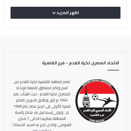
ومحمد حشيش المدير التنفيذي للمنطقة وأيمن حسان مدير
ادارة المسابقات بتعديل مواعيد بدء المباريات لاعطاء الفرصة
اظهر المزيد
للفرق المشاركة بالاستفادة بقيد اللاعبين لشهر أكتوبر الجاري.
الاتحاد المصرى لكرة القدم – فرع القاهرة
تعتبر منطقه القاهره لكرة القدم من
اهم واكبر المناطق التابعة للإتحاد
المصرى لكرة القدم ، حيث انشأت عام
1943 م قبل إنطلاق الدورى العام
للمرة الأولى فى تاريخ مصر عام 1948
م ، وتولى إسماعيل بك شاكر رئاسة
المنطقة بمقرها الحالى 7 شارع
الشواربى والذى تبرع به السيد الاستاذ/
عبدالعزيز انور