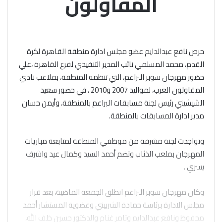
المقاولون
حرص نافع عبدالدايم عضو مجلس ادارة منطقة القاهرة لكرة
القدم، محمد المسلمي نائب المدير التنفيذي لفرع القاهرة ،علي
حضور مهرجان سوبر البراعم، التي تنظمه المنطقة، بملاعب نادي
المقاولون العرب، لمواليد 2007 و2010 ، في حضور سعيد
الشيشيني رئيس لجنة مسابقات البراعم بالمنطقة، وأيمن حسان
مدير ادارة المسابقات بالمنطقة.
وتواجدت لجنة مشرفة من موظفي المنطقة لمتابعة مباريات
المهرجان بملعب الذئاب وتضم أحمد السيد وكمال عيد واشرف
يسري .
وكان مهرجان سوبر البراعم انطلق الجمعة الماضية، بعد قرار
مجلس الادارة برئاسة حمادة الشربيني وعضوية المستشار أحمد
محفوظ ونافع عبدالدايم وتامر غنام والدكتور حسين خلف الله،