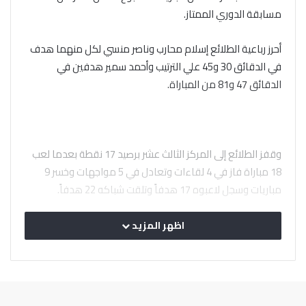
مسابقة الدوري الممتاز.
أحرز رباعية الطلائع إسلام محارب وناصر منسي لكل منهما هدف
في الدقائق 30 و45 علي الترتيب وأحمد سمير هدفين في
الدقائق 47 و81 من المباراة.
وقفز الطلائع إلى المركز الثالث عشر برصيد 17 نقطة بعدما لعب
18 مباراة فاز في 4 لقاءات وتعادل في 5 مواجهات وخسر 9
مباريات وسجل لاعبوه 17 هدفاً وتلقت شباكه 22 هدفاً.
بينما تجمد رصيد فريق الجونة عند 21 نقطة احتفظ بهم في
اظهر المزيد
المركز الحادي عشر بجدول ترتيب الدوري من خوض 16 مباراة، فاز
في 5 لقاءات وتعادل في 6 لقاءات وخسر 5 مواجهات وسجل
لاعبوه 19 هدفاً وتلقت شباكه 20 هدفاً ومازال لديه مباراتين
مؤجلتين.