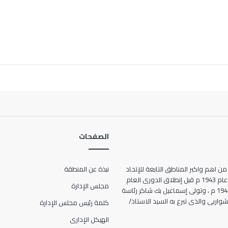
الصفحات
من اهم واكبر المناطق التابعة للإتحاد
نبذة عن المنطقة
المصرى لكرة القدم ، حيث انشأت عام 1943 م قبل إنطلاق الدورى العام
مجلس الإدارة
للمرة الأولى فى تاريخ مصر عام 1948 م ، وتولى إسماعيل بك شاكر رئاسة
ها الحالى 7 شارع الشواربى والذى تبرع به السيد الاستاذ/
كلمة رئيس مجلس الإدارة
الهيكل الإدارى