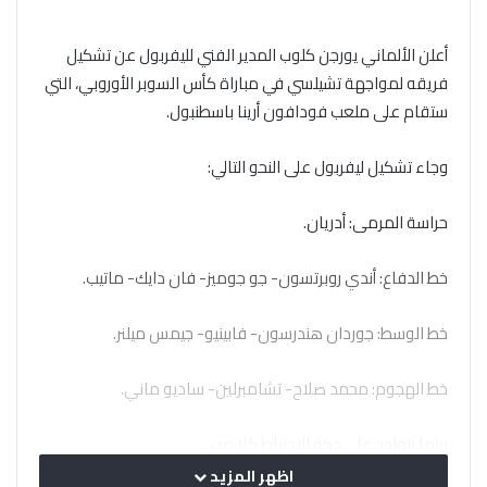
أعلن الألماني يورجن كلوب المدير الفني لليفربول عن تشكيل
فريقه لمواجهة تشيلسي في مباراة كأس السوبر الأوروبي، التي
ستقام على ملعب فودافون أرينا باسطنبول.
وجاء تشكيل ليفربول على النحو التالي:
حراسة المرمى: أدريان.
خط الدفاع: أندي روبرتسون- جو جوميز- فان دايك- ماتيب.
خط الوسط: جوردان هندرسون- فابينيو- جيمس ميلنر.
خط الهجوم: محمد صلاح- تشامبرلين- ساديو ماني.
بينما يتواجد على دكة الاحتياط كلا من :
اظهر المزيد