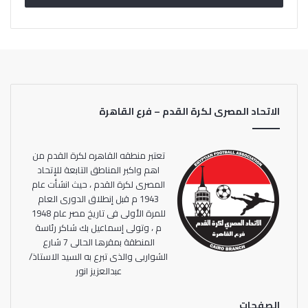
لونيرجان- كلينير- فينالدو- فيرمينيو- لالانا – شاكيري- بروستر-
أوريجي- أرنولد- هوفير- إليوت.
الاتحاد المصرى لكرة القدم – فرع القاهرة
تعتبر منطقه القاهره لكرة القدم من
اهم واكبر المناطق التابعة للإتحاد
المصرى لكرة القدم ، حيث انشأت عام
1943 م قبل إنطلاق الدورى العام
للمرة الأولى فى تاريخ مصر عام 1948
م ، وتولى إسماعيل بك شاكر رئاسة
المنطقة بمقرها الحالى 7 شارع
الشواربى والذى تبرع به السيد الاستاذ/
عبدالعزيز انور
الصفحات