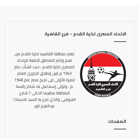
ولم يسبق إلغاء أو تأجيل الألعاب الأولمبية في وقت السلم، في
تاريخ الأولمبياد الحديث، الممتد على مدار 124 عاما.
وقالت اللجنة الأولمبية الدولية أنها اتفقت مع رئيس الوزراء
الاتحاد المصرى لكرة القدم – فرع القاهرة
الياباني على حتمية تأجيل ألعاب طوكيو من 2020 لكن ليس بعد
صيف 2021.
تعتبر منطقه القاهره لكرة القدم من
وأشار موري رئيس أولمبياد طوكيو 2020 إلى أنه مسيرة الشعلة
اهم واكبر المناطق التابعة للإتحاد
المصرى لكرة القدم ، حيث انشأت عام
الأولمبية سوف تلغى.
1943 م قبل إنطلاق الدورى العام
للمرة الأولى فى تاريخ مصر عام 1948
م ، وتولى إسماعيل بك شاكر رئاسة
المنطقة بمقرها الحالى 7 شارع
الشواربى والذى تبرع به السيد الاستاذ/
عبدالعزيز انور
الصفحات