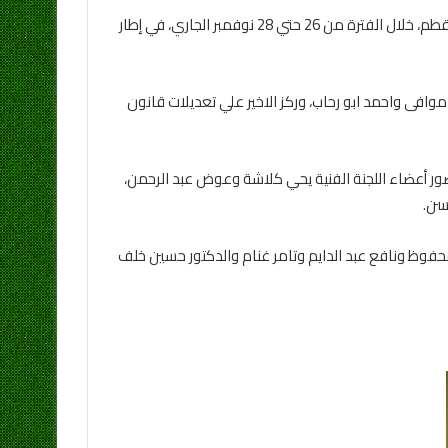
اختتمت مساء الخميس، دورة المدربين التي نظمتها منطقة القاهرة لكرة القدم، برئاسة حمادة الشربيني، بنادي جولدن الأسمرات بالمقطم، خلال الفترة من 26 حتي 28 نوفمبر الجاري، في إطار
وافى واحمد ابو رحاب، وركز الاخير علي تعديلات قانون
بحضور أعضاء اللجنة الفنية يحي كلاشة وعوض عبد الرحمن،
سن.
حفوظ ونافع عبد الدايم وتامر غنام والدكتور حسين خلف