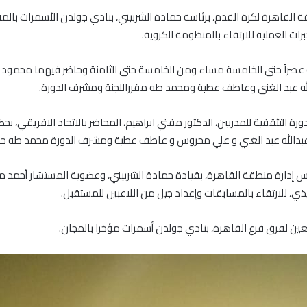
ات العملية للارتقاء بالمنظومة الكروية.
نيه عصراً حتى الخامسة مساء ومن الخامسة حتى الثامنة وحاضر فيهما محمود م
لدورة التثقفية للمدربين، الدكتور مفتي ابراهيم، المحاضر بالاتحاد الافريقي، 
عبدالله عبد الغني و علي محروس و عاطف عطية ومشرف الدورة محمد طه ح
س إدارة منطقة القاهرة، بقيادة حمادة الشربيني، وعضوية المستشار أحمد م
يذي، للارتقاء بالمسابقات وإعداد جيل من اللاعبين للمستقبل.
ابعين لفرق فرع القاهرة، بنادي جولدن أسمرات مؤخرا بالمجان.