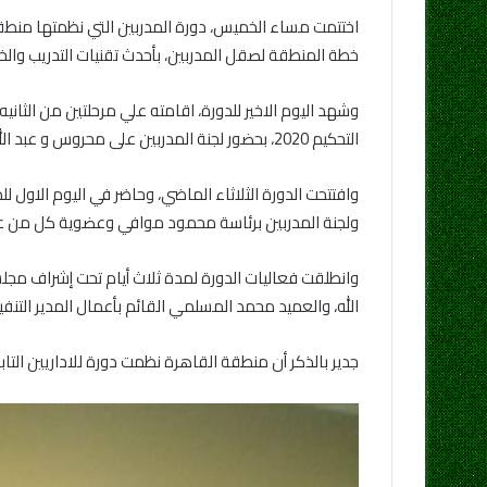
خطة المنطقة لصقل المدربين، بأحدث تقنيات التدريب والخبر
وشهد اليوم الاخير للدورة، اقامته علي مرحلتين من الثا
التحكيم 2020، بحضور لجنة المدربين على محروس و عبد الله عبد الغنى وعاطف عطية ومحمد طه مقرراللجنة ومشرف الدورة.
وافتتحت الدورة الثلاثاء الماضي، وحاضر في اليوم الاول ل
ولجنة المدربين برئاسة محمود موافي وعضوية كل من 
وانطلقت فعاليات الدورة لمدة ثلاث أيام تحت إشراف مجل
الله، والعميد محمد المسلمي القائم بأعمال المدير التنف
جدير بالذكر أن منطقة القاهرة نظمت دورة للاداريين الت