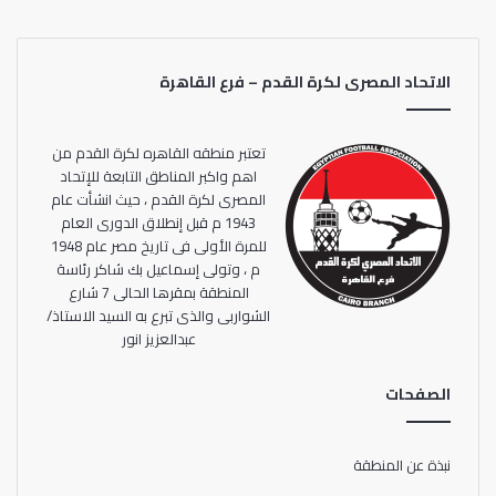
نعمل على تقسيم اللاعبين، لتحقيق أكبر استفادة ممكنة منهم،
ومن الوارد جدا أن يكون النني أساسيا في مباراة الغد أمام جزر
القمر”.
الاتحاد المصرى لكرة القدم – فرع القاهرة
وتابع: “باب المنتخب مفتوح أمام جميع اللاعبين، لكن الانضمام
للمنتخب يأتي من تركيز اللاعب مع ناديه وتقديم أفضل مستوى
تعتبر منطقه القاهره لكرة القدم من
ممكن، وليس بالحديث عن ذلك في وسائل الإعلام”.
اهم واكبر المناطق التابعة للإتحاد
المصرى لكرة القدم ، حيث انشأت عام
1943 م قبل إنطلاق الدورى العام
للمرة الأولى فى تاريخ مصر عام 1948
م ، وتولى إسماعيل بك شاكر رئاسة
المنطقة بمقرها الحالى 7 شارع
الشواربى والذى تبرع به السيد الاستاذ/
عبدالعزيز انور
الصفحات
نبذة عن المنطقة