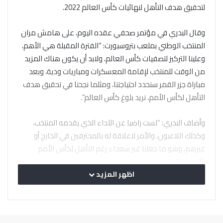
لتحقيق هدف التأهل لنهائيات كأس العالم 2022.
وقال البدري في مؤتمر صحفي عقده اليوم، على هامش مران
المنتخب الوطني بملعب بتروسبورت: “الفترة المقبلة هي الأهم،
وعلينا التركيز لتصفيات كأس العالم، ولابد أن يكون هناك المزيد
من الوقت للمنتخب لإقامة المعسكرات ومباريات ودية، وبعد
مباراة جزر القمر سنحدد احتياجتنا، ومثلما نجحنا في تحقيق هدف
التأهل لكأس الأمم، نريد بلوغ كأس العالم”.
وأضاف البدري: “لست راضيا عن الآداء الذي يقدمه المنتخب،
وكذلك اللاعبون، والأمر لاعلاقة له بالمحترفين في الخارج أو
غيرهم، وهو ما جعلنا غير سعداء رغم التأهل لكأس الأمم
الأفريقية”.
اظهر المزيد
وواصل: ” هناك بعض الأمور لا أريد الحديث عنها بالتفصيل،
البعض تحدث عن غياب محمد النني، ويجب على الجميع أن يعرف
أنه في ظل الفاصل الزمني القريب بين مباراتي كينيا وجزر القمر،