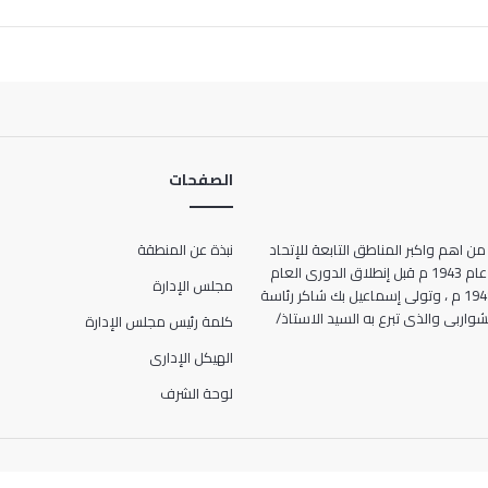
الصفحات
من اهم واكبر المناطق التابعة للإتحاد
نبذة عن المنطقة
المصرى لكرة القدم ، حيث انشأت عام 1943 م قبل إنطلاق الدورى العام
مجلس الإدارة
للمرة الأولى فى تاريخ مصر عام 1948 م ، وتولى إسماعيل بك شاكر رئاسة
ها الحالى 7 شارع الشواربى والذى تبرع به السيد الاستاذ/
كلمة رئيس مجلس الإدارة
الهيكل الإدارى
لوحة الشرف