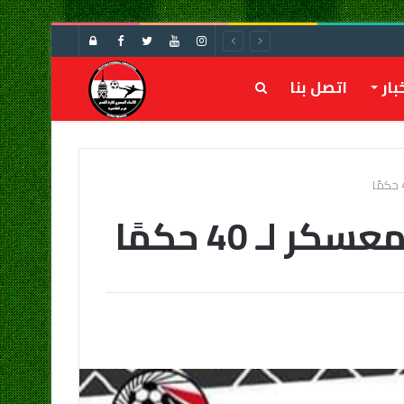
تسجيل
الدخول
بار
اتصل بنا
بحث
عن
ـ 40 حكمًا