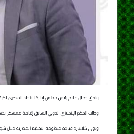
وافق جمال علام رئيس مجلس إدارة الاتحاد المصري لكرة ال
وطلب الحكم الإنجليزي الدولي السابق إقامة معسكر، يضم 40 حكمًا، في إطار خطته لتطوير التحكيم المصر
وتولى كلاتنبرج قيادة منظومة التحكيم المصرية خلال شهر