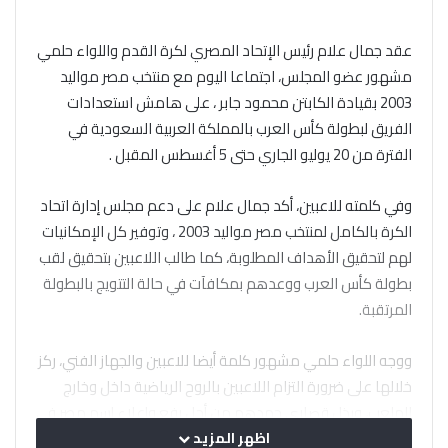
عقد جمال علام رئيس الإتحاد المصري لكرة القدم واللواء حلمي
مشهور عضو المجلس، اجتماعا اليوم مع منتخب مصر مواليد
2003 بقيادة الكابتن محمود جابر ، على هامش استعدادات
الفريق لبطولة كأس العرب بالمملكة العربية السعودية في
الفترة من 20 يوليو الجاري حتى 5 أغسطس المقبل .
وفي كلمته للاعبين، أكد جمال علام على دعم مجلس إدارة اتحاد
الكرة بالكامل لمنتخب مصر مواليد 2003 ، وتوفير كل الإمكانيات
لهم لتحقيق الأهداف المطلوبة، كما طالب اللاعبين بتحقيق لقب
بطولة كأس العرب ووعدهم بمكافآت في حالة التتويج بالبطولة
المرتقبة.
ووجه اللواء حلمي مشهور كلمة أيضا للاعبين والجهاز الفني، ركز
خلالها على ضرورة التزام اللاعبين بالروح الرياضية داخل وخارج
الملعب، وبذل قصارى جهدهم من أجل رفع وإعلاء إسم مصر في
مختلف المحافل الرياضية.
اظهر المزيد