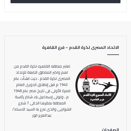
من جانبه وجه الكابتن شوقي غريب المدير الفني للمنتخب
الأولمبي شكره إلي المهندس احمد مجاهد ولجنة تسيير الأعمال
باتحاد الكرة مؤكدًا علي إن المنتخب الأولمبي سيبذل قصارى
جهده خلال هذه المرحلة من أجل الاستعداد بشكل جيد
للمشاركة في الاولمبياد مؤكدًا علي إن الجميع سيكون علي قلب
الاتحاد المصرى لكرة القدم – فرع القاهرة
رجل واحد من أجل الوصول لاعلي معدلات الجاهزية الفنية و
البدنية لتحقيق نتائج مبهرة في الاولمبياد القادم بغية تحقيق
انجاز جديد يليق بسمعة وتاريخ الكرة المصرية.
تعتبر منطقه القاهره لكرة القدم من
اهم واكبر المناطق التابعة للإتحاد
المصرى لكرة القدم ، حيث انشأت عام
1943 م قبل إنطلاق الدورى العام
للمرة الأولى فى تاريخ مصر عام 1948
م ، وتولى إسماعيل بك شاكر رئاسة
المنطقة بمقرها الحالى 7 شارع
الشواربى والذى تبرع به السيد الاستاذ/
عبدالعزيز انور
الصفحات