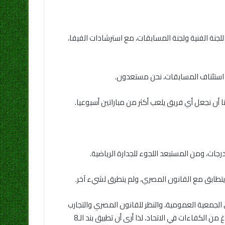
لجنة الفنية ولجنة المسابقات، مع استرشادات الفيفا،
رت استئناف المسابقات، نحن مستعدون.
أن نجعل أي فريق يلعب أكثر من مباراتين أسبوعيا.
جات، ومن المستبعد اللجوء للجدارة الرياضية.
 يتطابق مع القانون المصري، ولم يتطرق لشيء آخر.
رأي الجمعية العمومية، والنظر للقانون المصري والتجارب
السابقة، من الوارد جدا أن يكون القرار بمنع الترشح لمن قضى 8 سنوات في منصب مع الأحقية في الترشح لمنصب آخر، نخشي حدوث فراغ من الكفاءات في الاتحاد، لذا أرى أن تطبيق بند الـ8