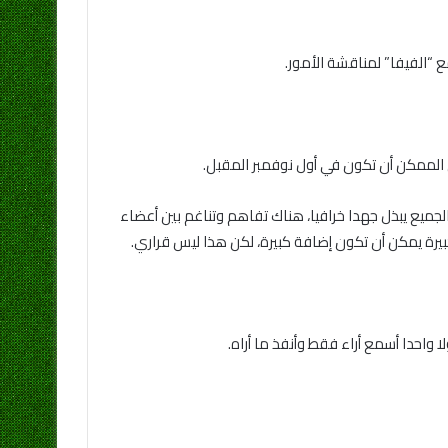
الممكن أن تكون في أول نوفمبر المقبل.
مجرد اجتهادات، وسببه أننا نتحدث عن وجود ملفات كثيرة بالاتحاد، وتقسيم الملفات على 5 أفراد جعل الجميع يبذل جهدا خرافيا، هناك تفاهم وتناغم بين أعضاء
ة يمكن أن تكون إضافة كبيرة، لكن هذا ليس قراري.
لا واحدا أسمع أراء فقط وأنفذ ما أراه.