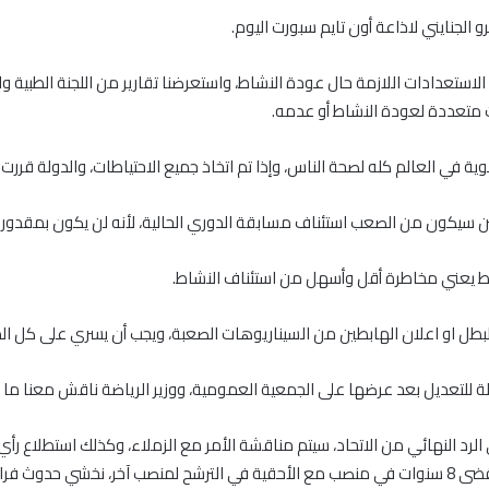
الجنايني لاذاعة أون تايم سبورت اليوم.
استعدادات اللازمة حال عودة النشاط، واستعرضنا تقارير من اللجنة الطبية وال
ت متعددة لعودة النشاط أو عدمه.
ية في العالم كله لصحة الناس، وإذا تم اتخاذ جميع الاحتياطات، والدولة قر
ين سيكون من الصعب استئناف مسابقة الدوري الحالية، لأنه لن يكون بمقدورنا 
لبطل او اعلان الهابطين من السيناريوهات الصعبة، ويجب أن يسري على كل الدر
بلة للتعديل بعد عرضها على الجمعية العمومية، ووزير الرياضة ناقش معنا ما
 على الرد النهائي من الاتحاد، سيتم مناقشة الأمر مع الزملاء، وكذلك استطلاع 