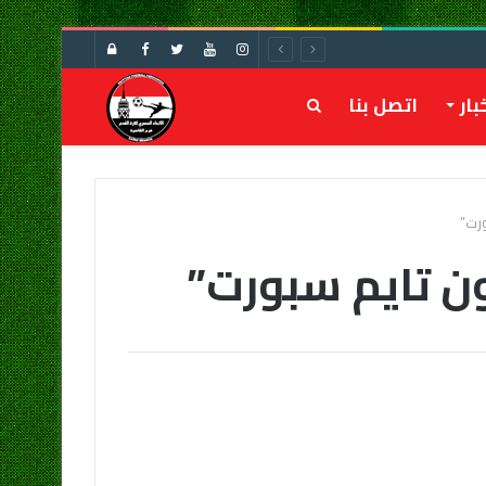
تسجيل
الدخول
بار
اتصل بنا
بحث
عن
ورت”
ون تايم سبورت”