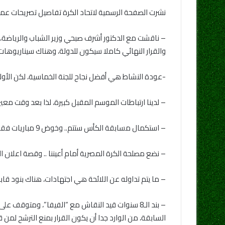
نشرت الصفحة الرسمية لاتحاد الكرة تفاصيل تصريحات عمرو 
– ناقشت مع الدكتور أشرف صبحي وزير الشباب والرياضة، ال
والقرار النهائي كاملا سيكون للدولة، وهناك سيناريوها
-عودة النشاط هي أفضل نجاح للجنة الخماسية، لكن الأولو
– لدينا ارتباطات الموسم المقبل كبيرة، لذا بعد وقت مع
– استكمال مسابقة الكأس ستتم.. وخوض 9 مباريات فقط يعني مخاطرة أقل وأسهل من استئناف النشاط.
– نضع مصلحة الكرة المصرية أمام أعيننا .. وقصة اعلان ا
– ما يتم تداوله عن اللائحة هي اجتهادات، هناك بنود قا
– بند الـ8 سنوات قيد النقاش مع “الفيفا”، ومتوقف