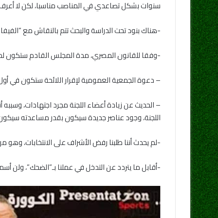
سنوات بشكل تصاعدي في المناصب مناسبا، لكن لا أعرف م
-هناك بنود تحت الدراسة والبحث تتم بالنقاش مع “الفيفا”، وشروط ترشح النائب هناك 
-وفقا للقانون المصري، مدة المجلس القادم ستكون لم
– دعوة الجمعية العمومية لإقرار اللائحة ستكون في أو
اللجنة، وجود عناصر جديدة سيكون بقدر مساعدته سيكون
-لم يحدث أننا طلبنا رفض الأشراف على الانتخابات، وهو م
-أقابل ما يتردد عن التدخل في عملنا بـ”الضحك”، ولن أسمح ب