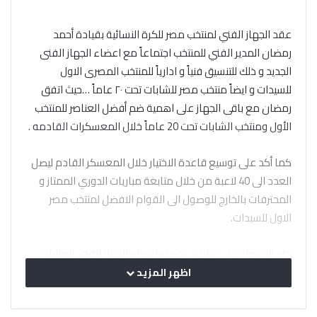
عقد الجهاز الفني لمنتخب مصر للكرة النسائية بقيادة أحمد
رمضان المدير الفني للمنتخب اجتماعاً مع اعضاء الجهاز الفنى
الجديد و ذلك للتنسيق فنياً و ادارياً للمنتخب المصرى الاول
للسيدات و ايضاً منتخب مصر للشابات تحت ٢٠ عاماً …حيث اتفق
رمضان مع باقى الجهاز على اهمية ضم أفضل العناصر للمنتخب
الأول ومنتخب الشابات تحت 20 عاماً خلال المعسكرات القادمه .
كما أكد على توسيع قاعدة الاختيار خلال المعسكر القادم ليصل
العدد الى 40 لاعبة من خلال متابعة مباريات الدوري الممتاز و
المحترفات بالخارج للوصول الى القوام الافضل لمنتخب مصر
الاول للسيدات.
جاء الاجتماع على هامش حضور اعضاء الجهاز الفنى لنهائيات
الدورة التنشيطية الأولي لدوري المدارس.
اظهر المزيد