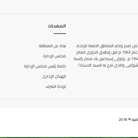
الصفحات
من اهم واكبر المناطق التابعة للإتحاد
نبذة عن المنطقة
المصرى لكرة القدم ، حيث انشأت عام 1943 م قبل إنطلاق الدورى العام
مجلس الإدارة
للمرة الأولى فى تاريخ مصر عام 1948 م ، وتولى إسماعيل بك شاكر رئاسة
ها الحالى 7 شارع الشواربى والذى تبرع به السيد الاستاذ/
كلمة رئيس مجلس الإدارة
الهيكل الإدارى
لوحة الشرف
 © 2018