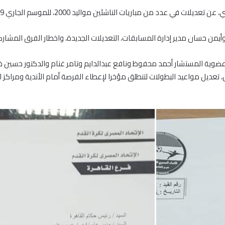
 عدد من مباريات الناشئين مواليد 2000، للموسم الجاري 2019 -2020.
من حسان مدير إدارة المسابقات، التعديلات الجديدة، واخطار الفرق المشارك
وعضوية المستشار أحمد محفوظ ونافع عبدالدايم وتامر غنام والدكتور حسين خ
تعديل مواعيد البطولات لتنطلق مؤخرا لإعطاء الفرصة أمام الأندية ومراكز ا