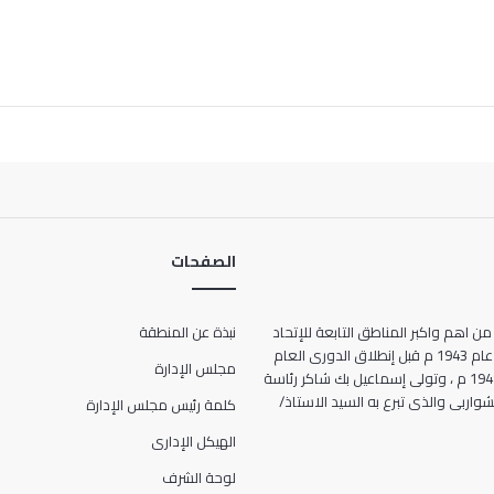
الصفحات
من اهم واكبر المناطق التابعة للإتحاد
نبذة عن المنطقة
المصرى لكرة القدم ، حيث انشأت عام 1943 م قبل إنطلاق الدورى العام
مجلس الإدارة
للمرة الأولى فى تاريخ مصر عام 1948 م ، وتولى إسماعيل بك شاكر رئاسة
ها الحالى 7 شارع الشواربى والذى تبرع به السيد الاستاذ/
كلمة رئيس مجلس الإدارة
الهيكل الإدارى
لوحة الشرف