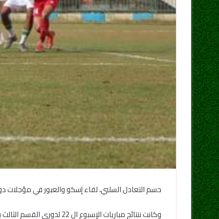
حسم التعادل السلبي، لقاء إسكو والعبور في مؤجلات دوري القسم الثالث للجولة ال 20 بالمجموعة الس
وكانت ننتائج مباريات الإسبوع ال 22 لدورى القسم الثالث بالمجموعة السادسة والتي تنظمها منطقة القاهرة لكرة القدم برئاسة حمادة الشربيني أسفرت عن :