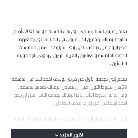
تعادل فريق الشباب بنادى إنبى تحت 18 سنة مواليد 2001 ، أمام
نظيره الزمالك بهدفين لكل فريق ، فى المباراة التى جمعتهما
عصر اليوم على ملاعب نادى إنبى الكيلو 17 ، ضمن منافسات
الجولة الخامسة والعشرون للفريق البترولى بدورى الجمهورية
للناشئين .
تقدم إنبى بهدفه الأول عن طريق يوسف احمد لبيب فى الدقيقة
29 من الشوط الأول ، قبل أن يتعادل الزمالك بعدها بدقيقة ،
وفي بداية الشوط الثانى بادر الزمالك بهدفه الثانى قبل أن ينجح
أحمد إسماعيل من إدراك هدف التعادل .
بتلك النتيجة يواصل إنبى زحفه نحو قمة البطولة برصيد 53 نقطة
في المركز الثانى ، بينما الزمالك يأتى فى المركز الأول برصيد 58
نقطة .
اظهر المزيد