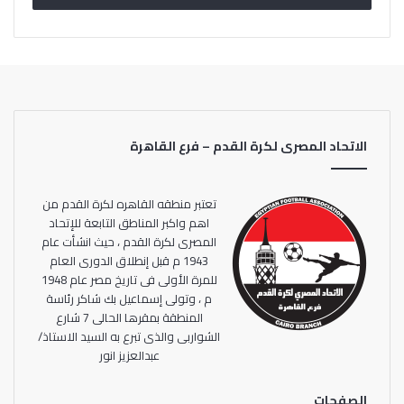
الفريق جهاز فنى مكون من :-
طارق عبدالله ( مدير فنى )
طارق أبو ضيف ( مدرب عام )
شريف عمر ( مدرب )
الاتحاد المصرى لكرة القدم – فرع القاهرة
خالد فرحات ( مدرب حراس مرمى )
نائل ناجي ( إدارياً )
د/ تامر محمد ( طبيب )
تعتبر منطقه القاهره لكرة القدم من
محمد طارق ( أخصائى تدليك )
اهم واكبر المناطق التابعة للإتحاد
المصرى لكرة القدم ، حيث انشأت عام
1943 م قبل إنطلاق الدورى العام
للمرة الأولى فى تاريخ مصر عام 1948
م ، وتولى إسماعيل بك شاكر رئاسة
المنطقة بمقرها الحالى 7 شارع
الشواربى والذى تبرع به السيد الاستاذ/
عبدالعزيز انور
الصفحات