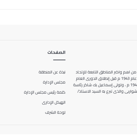
الصفحات
من اهم واكبر المناطق التابعة للإتحاد
نبذة عن المنطقة
المصرى لكرة القدم ، حيث انشأت عام 1943 م قبل إنطلاق الدورى العام
مجلس الإدارة
للمرة الأولى فى تاريخ مصر عام 1948 م ، وتولى إسماعيل بك شاكر رئاسة
ها الحالى 7 شارع الشواربى والذى تبرع به السيد الاستاذ/
كلمة رئيس مجلس الإدارة
الهيكل الإدارى
لوحة الشرف