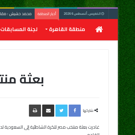
محمد حشيش : مقابلة
أخبار المنطقة
الخميس, أغسطس 6 2026
الرئيسية
منطقة القاهرة
لجنة المسابقات
بعثة منت
Facebook
Twitter
مشاركة
طباعة
عبر
شاركها
البريد
غادرت بعثة منتخب مصر للكرة الشاطئية إلى السعودية ل
القادم.