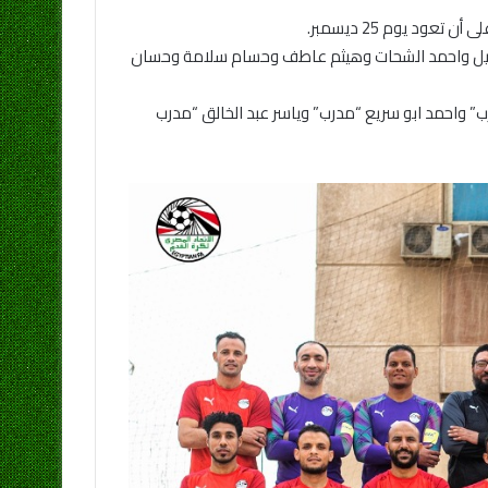
د يوم 25 ديسمبر.
عيل واحمد الشحات وهيثم عاطف وحسام سلامة وحسان
” واحمد ابو سريع “مدرب” وياسر عبد الخالق “مدرب