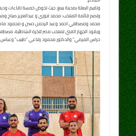
وتقيم البعثة بمدينة ينبع، حيث تخوض خمسة لقاءات ودية مع 
وتضم قائمة المنتخب: محمد فوزى و عبدالعزيز صباح
محمد ومصطفي احمد وعبد الرحمن حسن و محمود ماه
ويقود الجهاز الفني لمنتخب مصر للكرة الشاطئية، مصطفي
حراس المرمي” والدكتور محمود رفاعي “طبيب” وعباس 