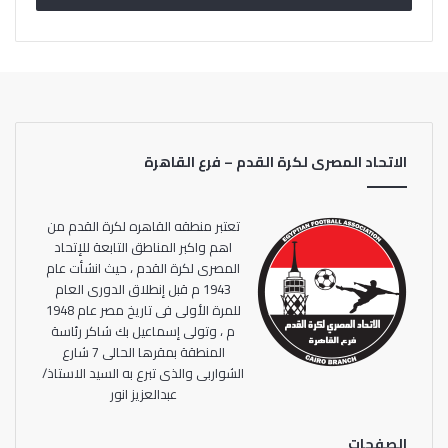
موافي رئيسا وعضوية علي محروس وعصام سيف وعاطف
عطية وعبدالله عبدالغني ومحمد طه مقررا للجنة.
الاتحاد المصرى لكرة القدم – فرع القاهرة
تعتبر منطقه القاهره لكرة القدم من
اهم واكبر المناطق التابعة للإتحاد
المصرى لكرة القدم ، حيث انشأت عام
1943 م قبل إنطلاق الدورى العام
للمرة الأولى فى تاريخ مصر عام 1948
م ، وتولى إسماعيل بك شاكر رئاسة
المنطقة بمقرها الحالى 7 شارع
الشواربى والذى تبرع به السيد الاستاذ/
عبدالعزيز انور
الصفحات