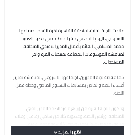
عقدت اللجنة الفنية، لمنطقة القاهرة لكرة القدم، اجتماعها
الاسبوعي، اليوم الاحد، في مقر المنطقة في حضور العميد
محمد المسلمي، القائم بأعمال المدير التنفيذي للمنطقة،
لمناقشة الموضوعات التمعلقة بمنتخبات الفرع وآخر
المستجدات.
كما عقدت لجنة المدربين، اجتماعها الاسبوعي، لمناقشة تقارير
أعضاء اللجنة والخاص بمسابقات الاسبوع الماضي وخطة عمل
اللجنة.
وتتكون اللجنة الفنية من إبراهيم عبدالصمد المدير الفني
للمنطقة، ورئيس اللجنة، وعضوية كلا من سامي رفاعي وعلاء
مرزوق وعوض عبدالرحمن ويحيي كلاشةومجدي عفيفي،
وشاكر عبادة مقرر اللجنة،فيما تضم لجنة المدربين، محمود
اظهر المزيد