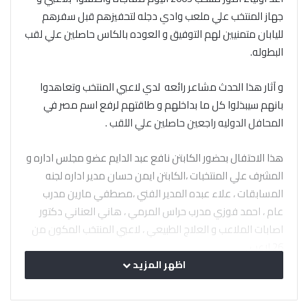
جهاز المنتخب علي ملعب وادي دجله لتحفيزهم قبل سفرهم
لليابان متمنيين لهم التوفيق و العوده بالكاس حاصلين علي لقب
البطوله.
و آثار هذا الحدث مشاعر رائعه لدي لاعبي المنتخب وتعاهدوا
بانهم سيبذلوا كل ما بداخلهم و طاقتهم لرفع اسم مصر في
المحافل الدوليه راجعين حاصلين علي اللقب .
هذا الاحتفال بحضور الكابتن نافع عبد الدايم عضو مجلس اداره و
المشرف علي المنتخبات ،الكابتن ايمن حسان مدير اداره لجنه
المسابقات ، علاء عبده المدير الفني ،مصطفي مارين مدرب
عام ، احمد فوزي مدرب حراس المرمي ، هاني العناني دكتور
اصابات الملاعب و العلاج الطبيعي ، لاعبي المنتخب المكون من
26 لاعب .
اظهر المزيد
شكرا أولياء أمور منتخب مواليد 2005 علي هذا الحفل .