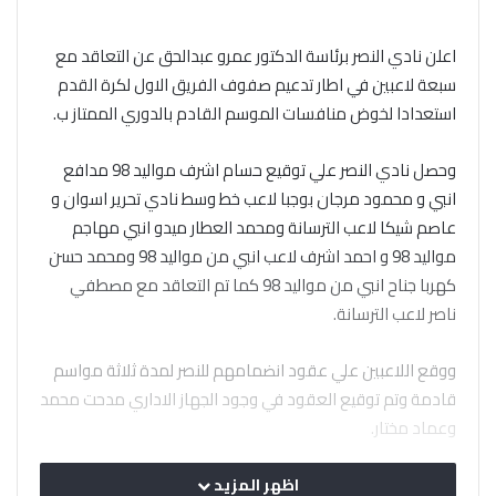
اعلن نادي النصر برئاسة الدكتور عمرو عبدالحق عن التعاقد مع
سبعة لاعبين في اطار تدعيم صفوف الفريق الاول لكرة القدم
استعدادا لخوض منافسات الموسم القادم بالدوري الممتاز ب.
وحصل نادي النصر علي توقيع حسام اشرف مواليد 98 مدافع
انبي و محمود مرجان بوجبا لاعب خط وسط نادي تحرير اسوان و
عاصم شيكا لاعب الترسانة ومحمد العطار ميدو انبي مهاجم
مواليد 98 و احمد اشرف لاعب انبي من مواليد 98 ومحمد حسن
كهربا جناح انبي من مواليد 98 كما تم التعاقد مع مصطفي
ناصر لاعب الترسانة.
ووقع اللاعبين علي عقود انضمامهم للنصر لمدة ثلاثة مواسم
قادمة وتم توقيع العقود في وجود الجهاز الاداري مدحت محمد
وعماد مختار.
من ناحية اخري عاد الفريق لاداء التدريبات علي ملعبه بمصر
اظهر المزيد