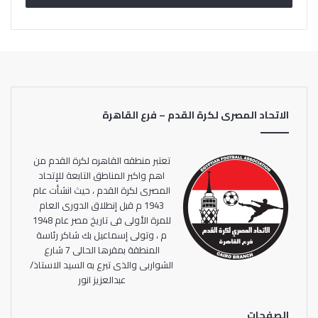
الجديدة ويخوض النصر ثلاثة مباريات ودية خلال الفترة المقبلة
بمواجهة القناة الاربعاء المقبل علي ملعب النصر ومواجهة
طنطا بملعبه يوم الاربعاء الموافق 11 سبتمبر والاعلاميين يوم
الاثنين 16 سبتمبر.
الاتحاد المصرى لكرة القدم – فرع القاهرة
تعتبر منطقه القاهره لكرة القدم من
اهم واكبر المناطق التابعة للإتحاد
المصرى لكرة القدم ، حيث انشأت عام
1943 م قبل إنطلاق الدورى العام
للمرة الأولى فى تاريخ مصر عام 1948
م ، وتولى إسماعيل بك شاكر رئاسة
المنطقة بمقرها الحالى 7 شارع
الشواربى والذى تبرع به السيد الاستاذ/
عبدالعزيز انور
الصفحات