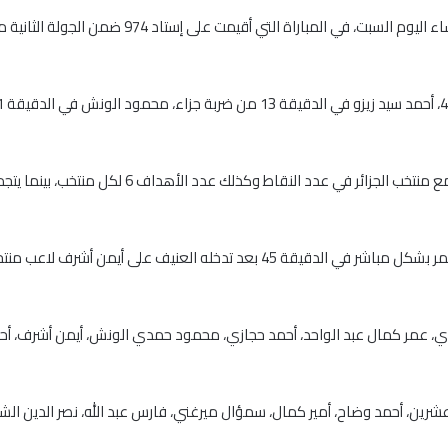
حقق منتخب مصر فوزًا كبيرا على نظيره السودان 0/5،
بهذا الفوز رفع منتخب مصر رصيده إلى 6 نقاط بالتسا
وحصل ياسر مزمل لاعب منتخب السودان على الكارت الأحمر بشكل مباشر في الدقيقة 
 عمر كمال عبد الواحد، أحمد حجازي، محمود حمدي الونش، أيمن أشرف، أحمد 
شرين، أحمد وضاح، أمير كمال، سمؤال ميرغني، فارس عبد الله، نصر الدين الشغي