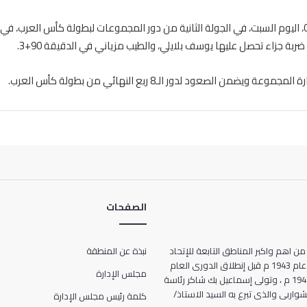
وكان منتخب الجزائر حقق الفوز على نظيره لبنان بنتيجة 0/2، اليوم السبت، في الجولة الثانية من دور المجموع
الصفحات
من اهم واكبر المناطق التابعة للإتحاد
نبذة عن المنطقة
المصرى لكرة القدم ، حيث انشأت عام 1943 م قبل إنطلاق الدورى العام
مجلس الإدارة
للمرة الأولى فى تاريخ مصر عام 1948 م ، وتولى إسماعيل بك شاكر رئاسة
ها الحالى 7 شارع الشواربى والذى تبرع به السيد الاستاذ/
كلمة رئيس مجلس الإدارة