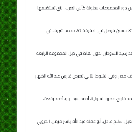
 مساء اليوم السبت، في المباراة التي أقيمت على إستاد 974 ضمن الجولة الثانية من دور المجموعات ببطولة كأس العرب، التي تستضيفها
أحرز أهداف منتخب مصر كل من أحمد رفعت في الدقيقة 4، أحمد سيد زيزو في الدقيقة 13 من ضربة جزاء، محمود الونش في الدقيقة 31، حسين فيصل في الدقيقة 57، محمد شريف في
وي مع منتخب الجزائر في عدد النقاط وكذلك عدد الأهداف 6 لكل منتخب، بينما يتجمد رصيد السودان بدون نقاط في ذيل المجموعة الرابعة
45 بعد تدخله العنيف على أيمن أشرف لاعب منتخب مصر، وفي الشوط الثاني تعرض فارس عبد الله الظهير
فتوح، عمرو السولية، أحمد سيد زيزو، أحمد رفعت،
ل، صلاح عادل، أبو عقلة عبد الله، ياسر مزمل، الجزولي