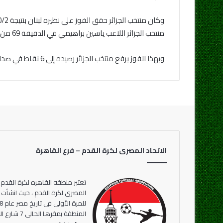
منتخب الجزائر اللاعب ياسين براهيمي في الدقيقة 69 من ضربة جزاء تحصل عليها يوسف بلايلي، والطيب مزياني في الدقيقة 90+3.
وبهذا الفوز يرفع منتخب الجزائر رصيده إلى 6 نقاط في صدارة المجموعة ويضمن الصعود لدور الـ8 ربع النهائي من بطولة كأس العرب.
الاتحاد المصرى لكرة القدم – فرع القاهرة
تعتبر منطقه القاهره لكرة القدم 
المنطقة بمقر