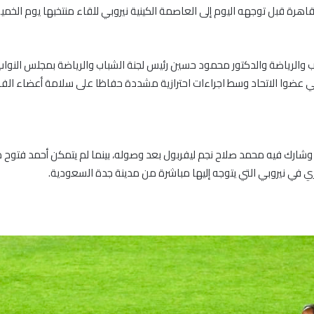
اهرة قبل توجهه اليوم إلى العاصمة الكينية نيروبي للقاء منتخبها يوم الخم
 والرياضة والدكتور محمود حسين رئيس لجنة الشباب والرياضة بمجلس النواب
ضوا الاتحاد وسط اجراءات احترازية مشددة حفاظا على سلامة أعضاء الفر
وشارك فيه محمد صلاح نجم ليفربول بعد وصوله، بينما لم يتمكن أحمد فتوح م
زي في نيروبي التي يتوجه إليها مباشرة من مدينة جدة السعودية.