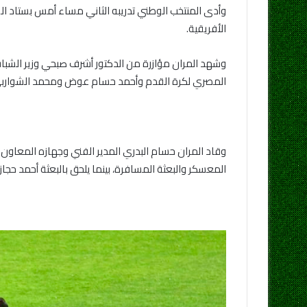
وأدى المنتخب الوطني تدريبه الثاني مساء أمس بستاد الق
الأفريقية.
وشهد المران مؤازرة من الدكتور أشرف صبحي وزير الشباب
المصري لكرة القدم وأحمد حسام عوض ومحمد الشواربي ع
وقاد المران حسام البدري المدير الفني وجهازه المعاون 
المعسكر والبعثة المسافرة، بينما يلحق بالبعثة أحمد حجا